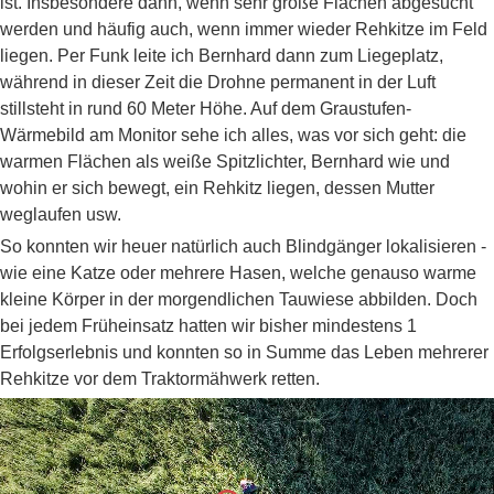
ist. Insbesondere dann, wenn sehr große Flächen abgesucht
werden und häufig auch, wenn immer wieder Rehkitze im Feld
liegen. Per Funk leite ich Bernhard dann zum Liegeplatz,
während in dieser Zeit die Drohne permanent in der Luft
stillsteht in rund 60 Meter Höhe. Auf dem Graustufen-
Wärmebild am Monitor sehe ich alles, was vor sich geht: die
warmen Flächen als weiße Spitzlichter, Bernhard wie und
wohin er sich bewegt, ein Rehkitz liegen, dessen Mutter
weglaufen usw.
So konnten wir heuer natürlich auch Blindgänger lokalisieren -
wie eine Katze oder mehrere Hasen, welche genauso warme
kleine Körper in der morgendlichen Tauwiese abbilden. Doch
bei jedem Früheinsatz hatten wir bisher mindestens 1
Erfolgserlebnis und konnten so in Summe das Leben mehrerer
Rehkitze vor dem Traktormähwerk retten.