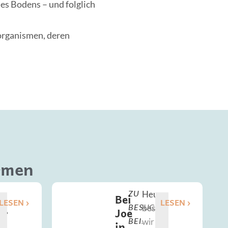
des Bodens – und folglich
rganismen, deren
rmen
Heute
ZU
Bei
LESEN ›
LESEN ›
men
besuchen
BESUCH
er
Joe
rer
wir
BEI...
in