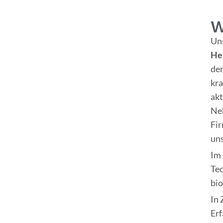
W
Un
He
der
kra
akt
Neb
Fir
un
Im
Te
bio
In 
Erf