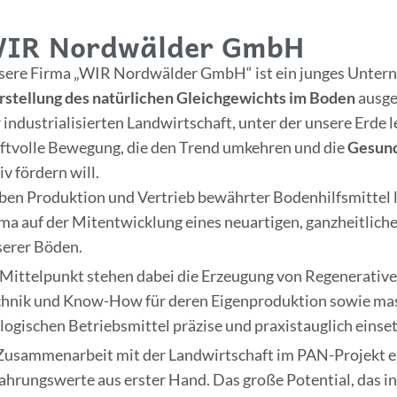
IR Nordwälder GmbH
sere Firma „WIR Nordwälder GmbH“ ist ein junges Unterne
rstellung des natürlichen Gleichgewichts im Boden
ausger
 industrialisierten Landwirtschaft, unter der unsere Erde l
ftvolle Bewegung, die den Trend umkehren und die
Gesund
iv fördern will.
en Produktion und Vertrieb bewährter Bodenhilfsmittel 
ma auf der Mitentwicklung eines neuartigen, ganzheitlic
serer Böden.
 Mittelpunkt stehen dabei die Erzeugung von Regenerativ
chnik und Know-How für deren Eigenproduktion sowie mas
logischen Betriebsmittel präzise und praxistauglich einse
Zusammenarbeit mit der Landwirtschaft im PAN-Projekt e
ahrungswerte aus erster Hand. Das große Potential, das i