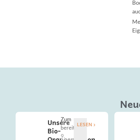
Bod
auc
Me
Ei
Neu
Zum
Unsere
LESEN ›
bereits
Bio-
9.
Orangenaktion