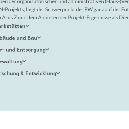
ben der organisatorischen und administrativen (Haus-)Ve
-Projekts, liegt der Schwerpunkt der PW ganz auf der En
 A bis Z und dem Anbieten der Projekt-Ergebnisse als Dien
rkstätten
bäude und Bau
r- und Entsorgung
rwaltung
rschung & Entwicklung