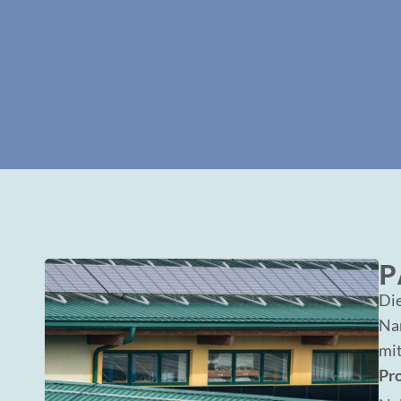
P
Di
Nam
mi
Pr