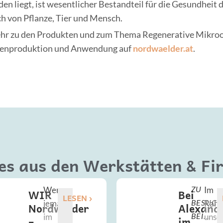
en liegt, ist wesentlicher Bestandteil für die Gesundheit 
h von Pflanze, Tier und Mensch.
hr zu den Produkten und zum Thema Regenerative Mikroo
genproduktion und Anwendung auf
nordwaelder.at
.
es aus den Werkstätten & Fi
Wenn
Im
ZU
WIR
Bei
LESEN ›
jemand
Rah
BESUCH
Nordwälder
Alexand
im
unse
BEI...
–
im