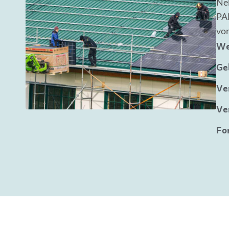
Ne
PAN
von
We
Ge
Ve
Ve
Fo