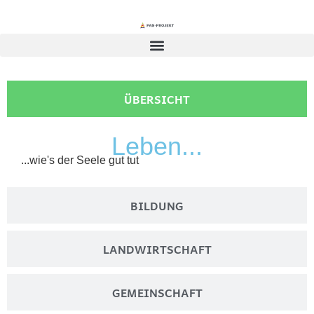
ÜBERSICHT
L
e
b
e
n
.
.
.
...wie's der Seele gut tut
BILDUNG
LANDWIRT­SCHAFT
GEMEIN­SCHAFT