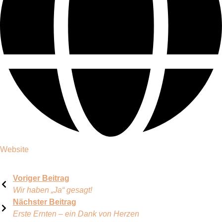
Website
Voriger Beitrag
Wir haben „Ja“ gesagt!
Nächster Beitrag
Erste Ernten – ein Dank von Herzen