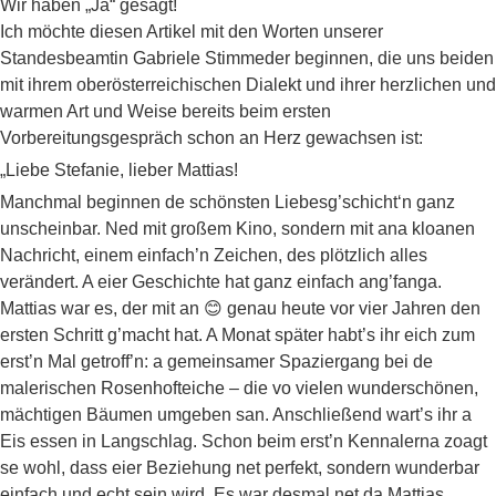
Wir haben „Ja“ gesagt!
Ich möchte diesen Artikel mit den Worten unserer
Standesbeamtin Gabriele Stimmeder beginnen, die uns beiden
mit ihrem oberösterreichischen Dialekt und ihrer herzlichen und
warmen Art und Weise bereits beim ersten
Vorbereitungsgespräch schon an Herz gewachsen ist:
„Liebe Stefanie, lieber Mattias!
Manchmal beginnen de schönsten Liebesg’schicht‘n ganz
unscheinbar. Ned mit großem Kino, sondern mit ana kloanen
Nachricht, einem einfach’n Zeichen, des plötzlich alles
verändert. A eier Geschichte hat ganz einfach ang’fanga.
Mattias war es, der mit an 😊 genau heute vor vier Jahren den
ersten Schritt g’macht hat. A Monat später habt’s ihr eich zum
erst’n Mal getroff’n: a gemeinsamer Spaziergang bei de
malerischen Rosenhofteiche – die vo vielen wunderschönen,
mächtigen Bäumen umgeben san. Anschließend wart’s ihr a
Eis essen in Langschlag. Schon beim erst’n Kennalerna zoagt
se wohl, dass eier Beziehung net perfekt, sondern wunderbar
einfach und echt sein wird. Es war desmal net da Mattias