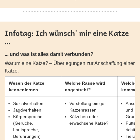
- - - - - - - - - - - - - - - - - - - - - - - - - - - - - - - - - -
Infotag: Ich wünsch' mir eine Katze
…
... und was ist alles damit verbunden?
Warum eine Katze? – Überlegungen zur Anschaffung einer
Katze:
Wesen der Katze
Welche Rasse wird
Welche 
kennenlernen
angestrebt?
kommen 
Sozialverhalten
Vorstellung einiger
Anscha
Jagdverhalten
Katzenrassen
und
Körpersprache
Kätzchen oder
Grunda
(Gerüche,
erwachsene Katze?
Futterk
Lautsprache,
richtig
Berührungen)
Tierarz