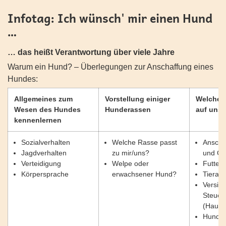
Infotag: Ich wünsch' mir einen Hund
…
… das heißt Verantwortung über viele Jahre
Warum ein Hund? – Überlegungen zur Anschaffung eines
Hundes:
Allgemeines zum
Vorstellung einiger
Welche 
Wesen des Hundes
Hunderassen
auf uns 
kennenlernen
Sozialverhalten
Welche Rasse passt
Anscha
Jagdverhalten
zu mir/uns?
und Gr
Verteidigung
Welpe oder
Futter
Körpersprache
erwachsener Hund?
Tierarz
Versic
Steuer
(Haush
Hundes