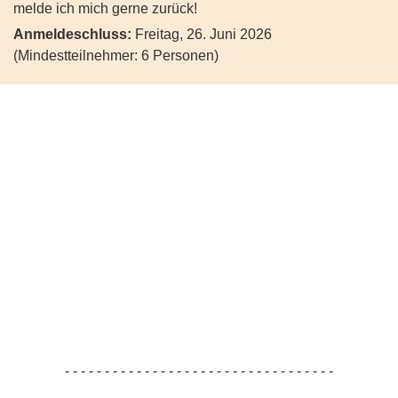
melde ich mich gerne zurück!
Anmeldeschluss:
Freitag, 26. Juni 2026
(Mindestteilnehmer: 6 Personen)
- - - - - - - - - - - - - - - - - - - - - - - - - - - - - - - - - -