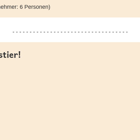
lnehmer: 6 Personen)
- - - - - - - - - - - - - - - - - - - - - - - - - - - - - - - - - -
stier!